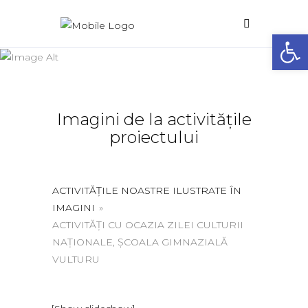
Deschide 
Galerie foto
Home
/
Galerie foto
Imagini de la activitățile
proiectului
ACTIVITĂȚILE NOASTRE ILUSTRATE ÎN
IMAGINI
»
ACTIVITĂȚI CU OCAZIA ZILEI CULTURII
NAȚIONALE, ȘCOALA GIMNAZIALĂ
VULTURU