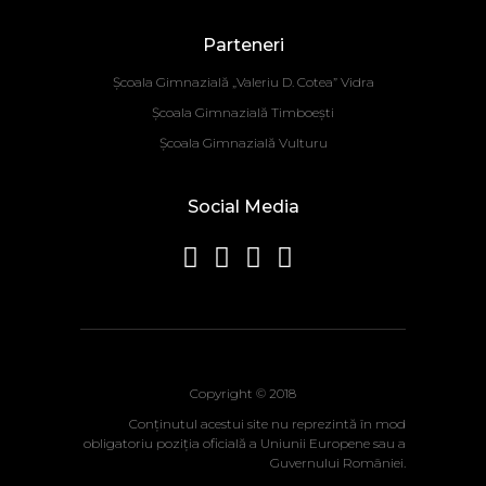
Parteneri
Școala Gimnazială „Valeriu D. Cotea” Vidra
Școala Gimnazială Timboești
Școala Gimnazială Vulturu
Social Media
Copyright © 2018
Conţinutul acestui site nu reprezintă în mod
obligatoriu poziţia oficială a Uniunii Europene sau a
Guvernului României.