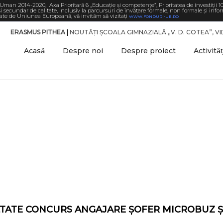
Uman 2014-2020, Axa Prioritară 6 „Educație și competențe”, Prioritatea de investiții 1
 secundar de calitate, inclusiv la parcursuri de învățare formale, non formale și infor
ţate de Uniunea Europeană, vă invităm să vizitaţi
WWW.FONDURI-UE.RO
ERASMUS PITHEA
|
NOUTĂȚI ȘCOALA GIMNAZIALĂ „V. D. COTEA”, V
Acasă
Despre noi
Despre proiect
Activităț
azială „Valeriu D. Co
Noutăți
Home
/
Școala Gimnazială „Valeriu D. Cotea” Vidra – Noutăți
TATE CONCURS ANGAJARE ȘOFER MICROBUZ 