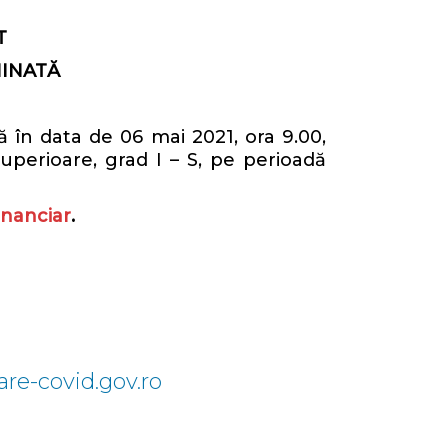
T
INATĂ
în data de 06 mai 2021, ora 9.00,
perioare, grad I – S, pe perioadă
inanciar
.
are-covid.gov.ro