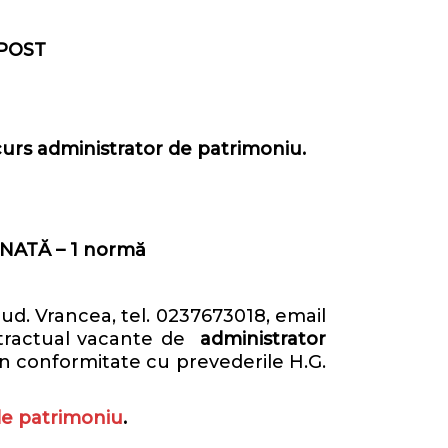
POST
curs administrator de patrimoniu
.
ATĂ – 1 normă
jud. Vrancea, tel. 0237673018, email
ntractual vacante de
administrator
 în conformitate cu prevederile H.G.
de patrimoniu
.