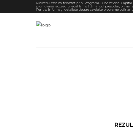
Proiectul este co-finanțat prin Programul Operațional Capital 
promovarea accesului egal la învățământul preșcolar, primar și
Pentru informaţii detaliate despre celelalte programe cofinan
Școala Gimn
REZUL