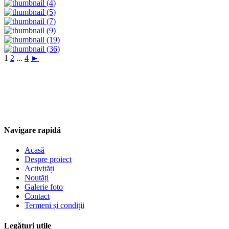
1
2
...
4
►
Navigare rapidă
Acasă
Despre proiect
Activități
Noutăți
Galerie foto
Contact
Termeni și condiții
Legături utile