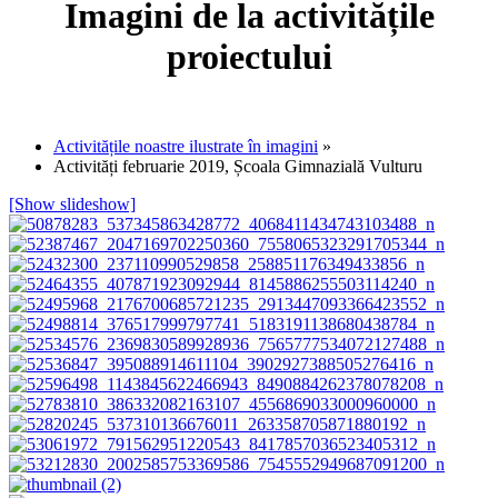
Imagini de la activitățile
proiectului
Activitățile noastre ilustrate în imagini
»
Activități februarie 2019, Școala Gimnazială Vulturu
[Show slideshow]