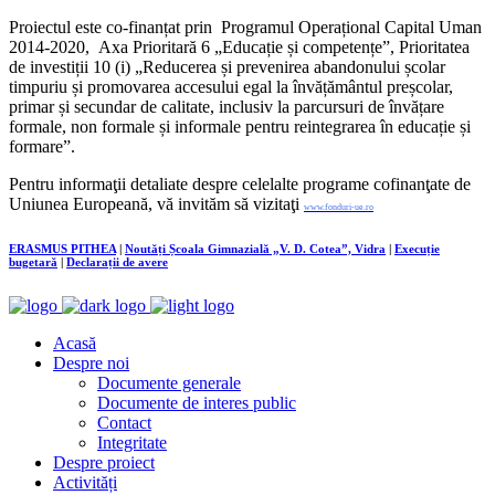
Proiectul este co-finanțat prin Programul Operațional Capital Uman
2014-2020, Axa Prioritară 6 „Educație și competențe”, Prioritatea
de investiții 10 (i) „Reducerea și prevenirea abandonului școlar
timpuriu și promovarea accesului egal la învățământul preșcolar,
primar și secundar de calitate, inclusiv la parcursuri de învățare
formale, non formale și informale pentru reintegrarea în educație și
formare”.
Pentru informaţii detaliate despre celelalte programe cofinanţate de
Uniunea Europeană, vă invităm să vizitaţi
www.fonduri-ue.ro
ERASMUS PITHEA
|
Noutăți Școala Gimnazială „V. D. Cotea”, Vidra
|
Execuție
bugetară
|
Declarații de avere
Acasă
Despre noi
Documente generale
Documente de interes public
Contact
Integritate
Despre proiect
Activități