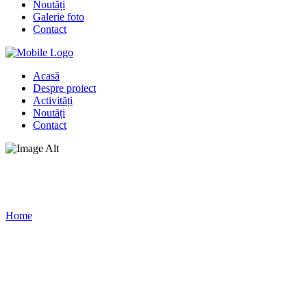
Noutăți
Galerie foto
Contact
Acasă
Despre proiect
Activități
Noutăți
Contact
Galerie foto
Home
/
Galerie foto