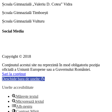
Școala Gimnazială „Valeriu D. Cotea” Vidra
Școala Gimnazială Timboești
Școala Gimnazială Vulturu
Social Media
Copyright © 2018
Conţinutul acestui site nu reprezintă în mod obligatoriu poziţia
oficială a Uniunii Europene sau a Guvernului României.
Sari la conținut
Deschide bara de unelte
Unelte accesibilitate
Mărește textul
Micșorează textul
Alb-negru
Contrast Mărit