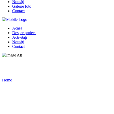
Noutăți
Galerie foto
Contact
Acasă
Despre proiect
Activități
Noutăți
Contact
Galerie foto
Home
/
Galerie foto