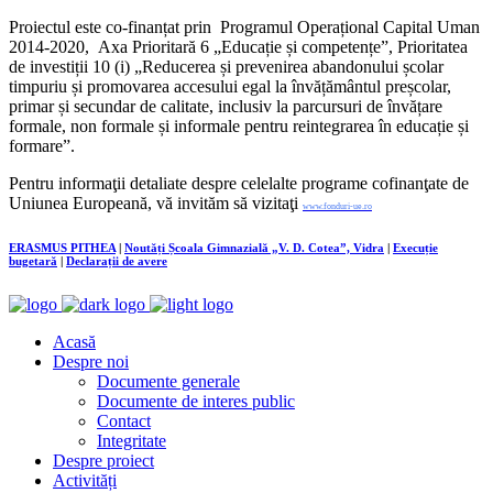
Proiectul este co-finanțat prin Programul Operațional Capital Uman
2014-2020, Axa Prioritară 6 „Educație și competențe”, Prioritatea
de investiții 10 (i) „Reducerea și prevenirea abandonului școlar
timpuriu și promovarea accesului egal la învățământul preșcolar,
primar și secundar de calitate, inclusiv la parcursuri de învățare
formale, non formale și informale pentru reintegrarea în educație și
formare”.
Pentru informaţii detaliate despre celelalte programe cofinanţate de
Uniunea Europeană, vă invităm să vizitaţi
www.fonduri-ue.ro
ERASMUS PITHEA
|
Noutăți Școala Gimnazială „V. D. Cotea”, Vidra
|
Execuție
bugetară
|
Declarații de avere
Acasă
Despre noi
Documente generale
Documente de interes public
Contact
Integritate
Despre proiect
Activități