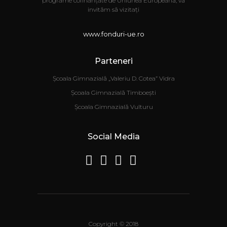
programe cofinanțate de Uniunea Europeană, vă
invităm să vizitați
www.fonduri-ue.ro
Parteneri
Școala Gimnazială „Valeriu D. Cotea” Vidra
Școala Gimnazială Timboești
Școala Gimnazială Vulturu
Social Media
Copyright © 2018