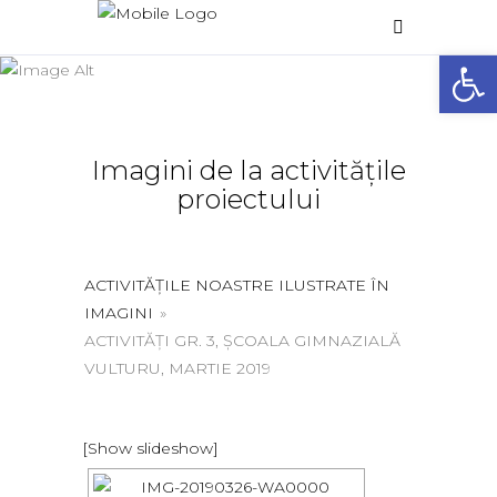
Galerie foto
Deschide 
Home
/
Galerie foto
Imagini de la activitățile
proiectului
ACTIVITĂȚILE NOASTRE ILUSTRATE ÎN
IMAGINI
»
ACTIVITĂȚI GR. 3, ȘCOALA GIMNAZIALĂ
VULTURU, MARTIE 2019
[Show slideshow]