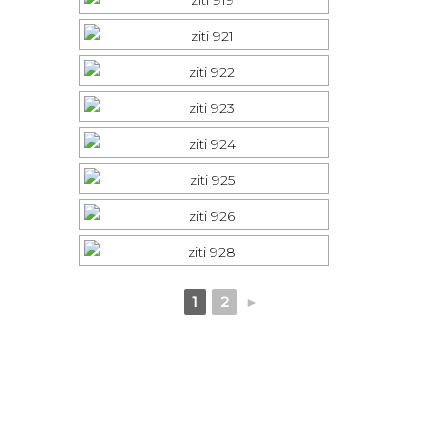
1
2
►