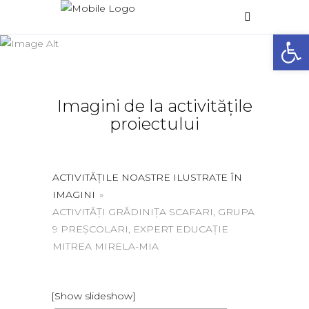
Galerie foto
Deschide 
Home
/
Galerie foto
Imagini de la activitățile
proiectului
ACTIVITĂȚILE NOASTRE ILUSTRATE ÎN
IMAGINI
»
ACTIVITĂȚI GRĂDINIȚA SCAFARI, GRUPA
9 PREȘCOLARI, EXPERT EDUCAȚIE
MITREA MIRELA-MIA
[Show slideshow]