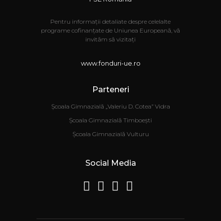
Pentru informații detaliate despre celelalte
programe cofinanțate de Uniunea Europeană, vă
invităm să vizitați
www.fonduri-ue.ro
Parteneri
Școala Gimnazială „Valeriu D. Cotea” Vidra
Școala Gimnazială Timboești
Școala Gimnazială Vulturu
Social Media