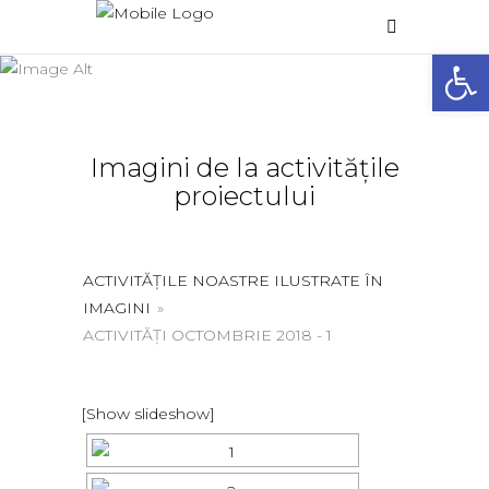
Galerie foto
Deschide 
Home
/
Galerie foto
Imagini de la activitățile
proiectului
ACTIVITĂȚILE NOASTRE ILUSTRATE ÎN
IMAGINI
»
ACTIVITĂȚI OCTOMBRIE 2018 - 1
[Show slideshow]