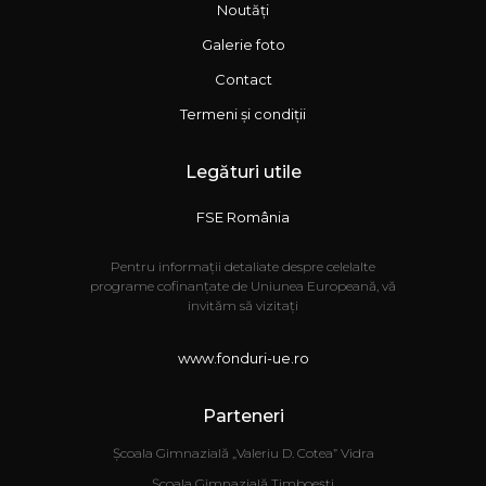
Noutăți
Galerie foto
Contact
Termeni și condiții
Legături utile
FSE România
Pentru informații detaliate despre celelalte
programe cofinanțate de Uniunea Europeană, vă
invităm să vizitați
www.fonduri-ue.ro
Parteneri
Școala Gimnazială „Valeriu D. Cotea” Vidra
Școala Gimnazială Timboești