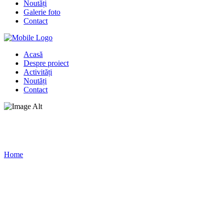
Noutăți
Galerie foto
Contact
Acasă
Despre proiect
Activități
Noutăți
Contact
Galerie foto
Home
/
Galerie foto