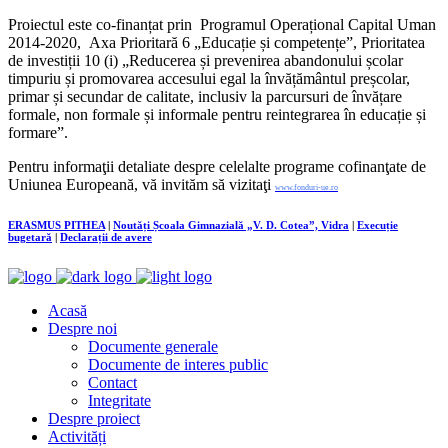
Proiectul este co-finanțat prin Programul Operațional Capital Uman
2014-2020, Axa Prioritară 6 „Educație și competențe”, Prioritatea
de investiții 10 (i) „Reducerea și prevenirea abandonului școlar
timpuriu și promovarea accesului egal la învățământul preșcolar,
primar și secundar de calitate, inclusiv la parcursuri de învățare
formale, non formale și informale pentru reintegrarea în educație și
formare”.
Pentru informaţii detaliate despre celelalte programe cofinanţate de
Uniunea Europeană, vă invităm să vizitaţi
www.fonduri-ue.ro
ERASMUS PITHEA
|
Noutăți Școala Gimnazială „V. D. Cotea”, Vidra
|
Execuție
bugetară
|
Declarații de avere
Acasă
Despre noi
Documente generale
Documente de interes public
Contact
Integritate
Despre proiect
Activități