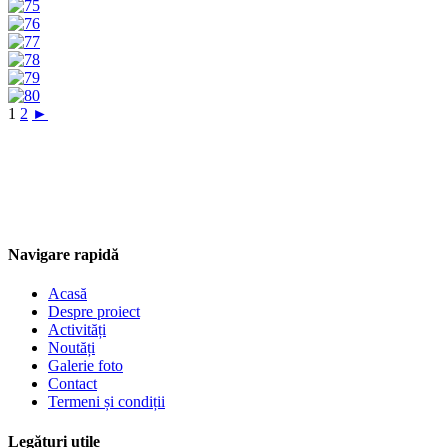
1
2
►
Navigare rapidă
Acasă
Despre proiect
Activități
Noutăți
Galerie foto
Contact
Termeni și condiții
Legături utile