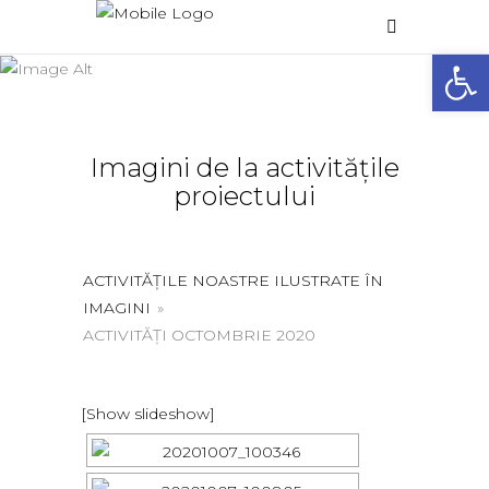
Galerie foto
Deschide 
Home
/
Galerie foto
Imagini de la activitățile
proiectului
ACTIVITĂȚILE NOASTRE ILUSTRATE ÎN
IMAGINI
»
ACTIVITĂȚI OCTOMBRIE 2020
[Show slideshow]