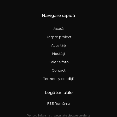
Navigare rapidă
Acasă
Despre proiect
Activități
Noutăți
Galerie foto
Contact
Termeni și condiții
Legături utile
FSE România
Pentru informații detaliate despre celelalte