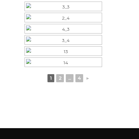
1
2
...
4
►