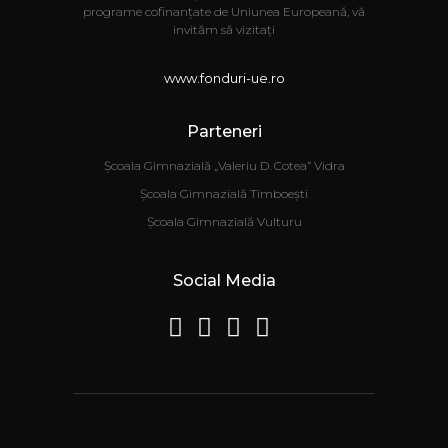
programe cofinanțate de Uniunea Europeană, vă
invităm să vizitați
www.fonduri-ue.ro
Parteneri
Școala Gimnazială „Valeriu D. Cotea” Vidra
Școala Gimnazială Timboești
Școala Gimnazială Vulturu
Social Media