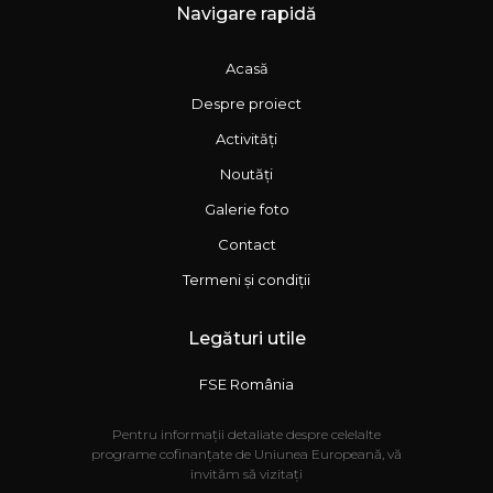
Navigare rapidă
Acasă
Despre proiect
Activități
Noutăți
Galerie foto
Contact
Termeni și condiții
Legături utile
FSE România
Pentru informații detaliate despre celelalte
programe cofinanțate de Uniunea Europeană, vă
invităm să vizitați