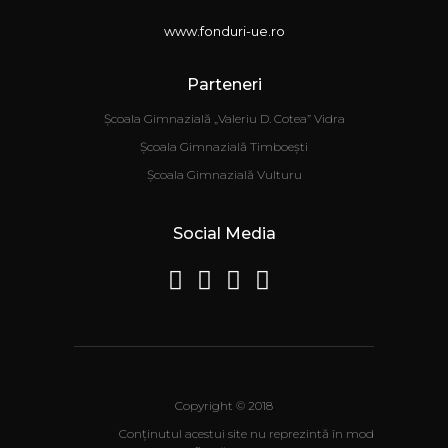
www.fonduri-ue.ro
Parteneri
Școala Gimnazială „Valeriu D. Cotea” Vidra
Școala Gimnazială Timboești
Școala Gimnazială Vulturu
Social Media
Copyright © 2018
Conţinutul acestui site nu reprezintă în mod