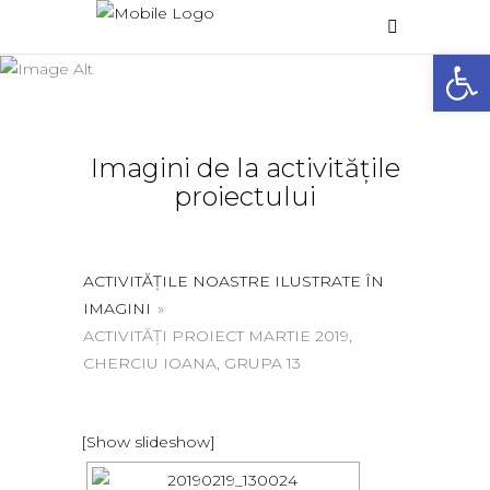
Galerie foto
Deschide 
Home
/
Galerie foto
Imagini de la activitățile
proiectului
ACTIVITĂȚILE NOASTRE ILUSTRATE ÎN
IMAGINI
»
ACTIVITĂȚI PROIECT MARTIE 2019,
CHERCIU IOANA, GRUPA 13
[Show slideshow]