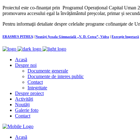
Proiectul este co-finanțat prin Programul Operațional Capital Uman 20
promovarea accesului egal la învățământul preșcolar, primar și secundar
Pentru informaţii detaliate despre celelalte programe cofinanţate de U
ERASMUS PITHEA
|
Noutăți Școala Gimnazială „V. D. Cotea”, Vidra
|
Execuție bugetară
Acasă
Despre noi
Documente generale
Documente de interes public
Contact
Integritate
Despre proiect
Activități
Noutăți
Galerie foto
Contact
Acasă