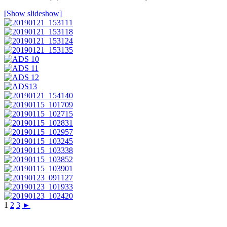
[Show slideshow]
1
2
3
►