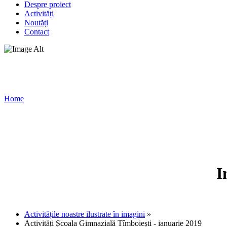
Despre proiect
Activități
Noutăți
Contact
Galerie foto
Home
/
Galerie foto
I
Activitățile noastre ilustrate în imagini
»
Activități Școala Gimnazială Tîmboiești - ianuarie 2019