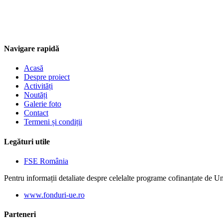
Navigare rapidă
Acasă
Despre proiect
Activități
Noutăți
Galerie foto
Contact
Termeni și condiții
Legături utile
FSE România
Pentru informații detaliate despre celelalte programe cofinanțate de U
www.fonduri-ue.ro
Parteneri