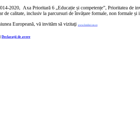
14-2020, Axa Prioritară 6 „Educație și competențe”, Prioritatea de inve
 de calitate, inclusiv la parcursuri de învățare formale, non formale și 
niunea Europeană, vă invităm să vizitaţi
www.fonduri-ue.ro
|
Declarații de avere