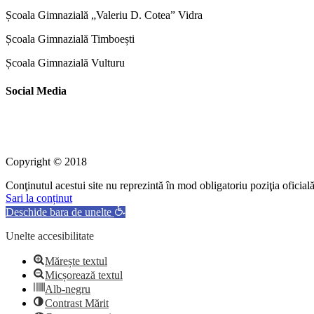
Școala Gimnazială „Valeriu D. Cotea” Vidra
Școala Gimnazială Timboești
Școala Gimnazială Vulturu
Social Media
Copyright © 2018
Conţinutul acestui site nu reprezintă în mod obligatoriu poziţia ofic
Sari la conținut
Deschide bara de unelte
Unelte accesibilitate
Mărește textul
Micșorează textul
Alb-negru
Contrast Mărit