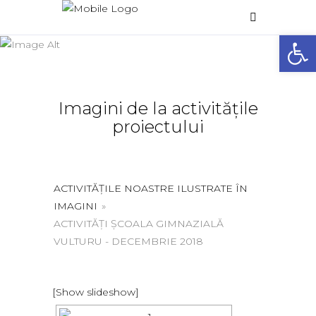
Galerie foto
Deschide 
Home
/
Galerie foto
Imagini de la activitățile
proiectului
ACTIVITĂȚILE NOASTRE ILUSTRATE ÎN
IMAGINI
»
ACTIVITĂȚI ȘCOALA GIMNAZIALĂ
VULTURU - DECEMBRIE 2018
[Show slideshow]