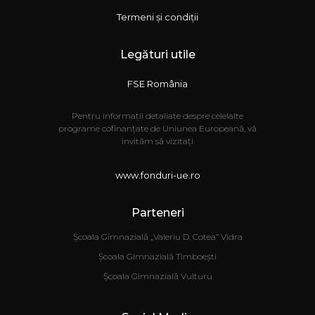
Termeni și condiții
Legături utile
FSE România
Pentru informații detaliate despre celelalte
programe cofinanțate de Uniunea Europeană, vă
invităm să vizitați
www.fonduri-ue.ro
Parteneri
Școala Gimnazială „Valeriu D. Cotea” Vidra
Școala Gimnazială Timboești
Școala Gimnazială Vulturu