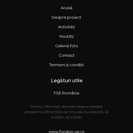
Acasă
Despre proiect
Activități
Noutăți
Galerie foto
Contact
Termeni și condiții
Legături utile
FSE România
Pentru informații detaliate despre celelalte
programe cofinanțate de Uniunea Europeană, vă
invităm să vizitați
www.fonduri-ue.ro