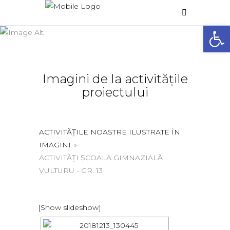
Galerie foto
Deschide 
Home
/
Galerie foto
Imagini de la activitățile
proiectului
ACTIVITĂȚILE NOASTRE ILUSTRATE ÎN
IMAGINI
»
ACTIVITĂȚI ȘCOALA GIMNAZIALĂ
VULTURU - GR. 13
[Show slideshow]