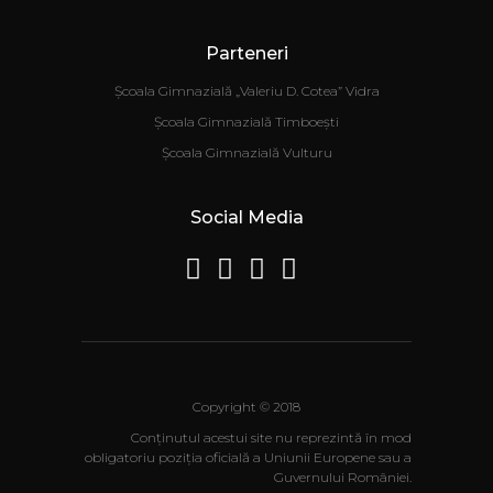
Parteneri
Școala Gimnazială „Valeriu D. Cotea” Vidra
Școala Gimnazială Timboești
Școala Gimnazială Vulturu
Social Media
Copyright © 2018
Conţinutul acestui site nu reprezintă în mod
obligatoriu poziţia oficială a Uniunii Europene sau a
Guvernului României.