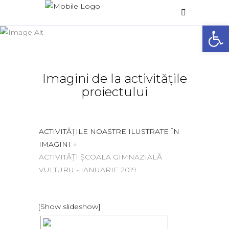
Galerie foto
Deschide 
Home
/
Galerie foto
Imagini de la activitățile
proiectului
ACTIVITĂȚILE NOASTRE ILUSTRATE ÎN
IMAGINI
»
ACTIVITĂȚI ȘCOALA GIMNAZIALĂ
VULTURU - IANUARIE 2019
[Show slideshow]