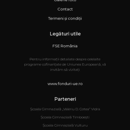
Contact
Termeni și condiții
Legături utile
FSE România
Pentru informații detaliate despre celelalte
programe cofinanțate de Uniunea Europeană, vă
invităm să vizitați
www.fonduri-ue.ro
Parteneri
Școala Gimnazială „Valeriu D. Cotea” Vidra
Școala Gimnazială Timboești
Școala Gimnazială Vulturu