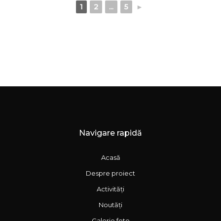
1
2
...
5
►
Navigare rapidă
Acasă
Despre proiect
Activități
Noutăți
Galerie foto