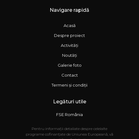
Navigare rapidă
Acasă
Despre proiect
Activități
Noutăți
Galerie foto
Contact
Termeni și condiții
Legături utile
FSE România
Pentru informații detaliate despre celelalte
programe cofinanțate de Uniunea Europeană, vă