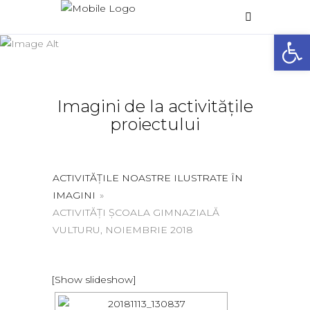
Galerie foto
Deschide 
Home
/
Galerie foto
Imagini de la activitățile
proiectului
ACTIVITĂȚILE NOASTRE ILUSTRATE ÎN
IMAGINI
»
ACTIVITĂȚI ȘCOALA GIMNAZIALĂ
VULTURU, NOIEMBRIE 2018
[Show slideshow]