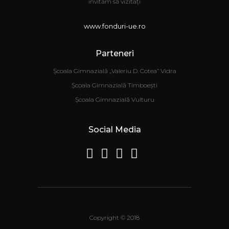
invităm să vizitați
www.fonduri-ue.ro
Parteneri
Școala Gimnazială „Valeriu D. Cotea” Vidra
Școala Gimnazială Timboești
Școala Gimnazială Vulturu
Social Media
Copyright © 2018