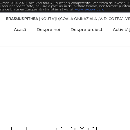
Uman 2014-2020, Axa Prioritară 6 „Educație și competențe”, Prioritatea de investiții 1
 secundar de calitate, inclusiv la parcursuri de învățare formale, non formale și infor
ţate de Uniunea Europeană, vă invităm să vizitaţi
WWW.FONDURI-UE.RO
ERASMUS PITHEA
|
NOUTĂȚI ȘCOALA GIMNAZIALĂ „V. D. COTEA”, V
Acasă
Despre noi
Despre proiect
Activităț
Galerie foto
Home
/
Galerie foto