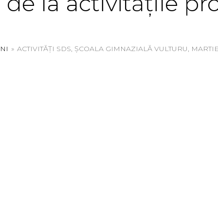
de la activitățile pr
INI
»
ACTIVITĂȚI SDS, ȘCOALA GIMNAZIALĂ VULTURU, MARTIE