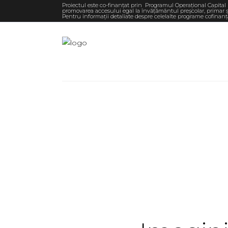
Proiectul este co-finanțat prin Programul Operațional Capital 
promovarea accesului egal la învățământul preșcolar, primar și
Pentru informaţii detaliate despre celelalte programe cofinan