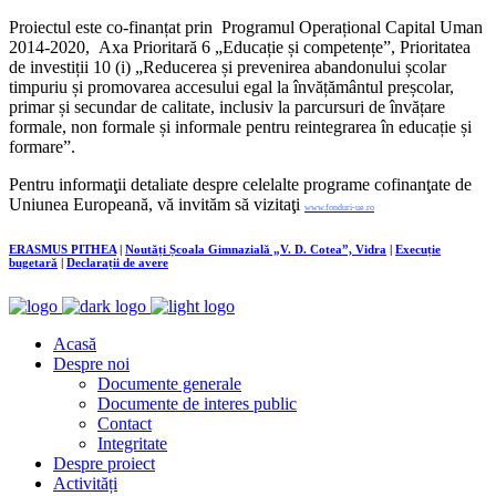
Proiectul este co-finanțat prin Programul Operațional Capital Uman
2014-2020, Axa Prioritară 6 „Educație și competențe”, Prioritatea
de investiții 10 (i) „Reducerea și prevenirea abandonului școlar
timpuriu și promovarea accesului egal la învățământul preșcolar,
primar și secundar de calitate, inclusiv la parcursuri de învățare
formale, non formale și informale pentru reintegrarea în educație și
formare”.
Pentru informaţii detaliate despre celelalte programe cofinanţate de
Uniunea Europeană, vă invităm să vizitaţi
www.fonduri-ue.ro
ERASMUS PITHEA
|
Noutăți Școala Gimnazială „V. D. Cotea”, Vidra
|
Execuție
bugetară
|
Declarații de avere
Acasă
Despre noi
Documente generale
Documente de interes public
Contact
Integritate
Despre proiect
Activități