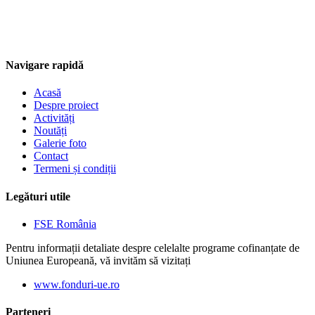
Navigare rapidă
Acasă
Despre proiect
Activități
Noutăți
Galerie foto
Contact
Termeni și condiții
Legături utile
FSE România
Pentru informații detaliate despre celelalte programe cofinanțate de
Uniunea Europeană, vă invităm să vizitați
www.fonduri-ue.ro
Parteneri