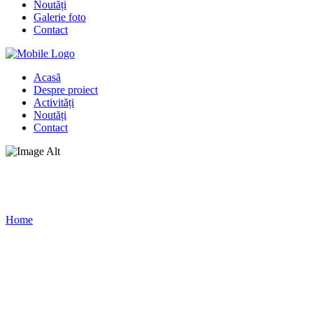
Noutăți
Galerie foto
Contact
Acasă
Despre proiect
Activități
Noutăți
Contact
Galerie foto
Home
/
Galerie foto