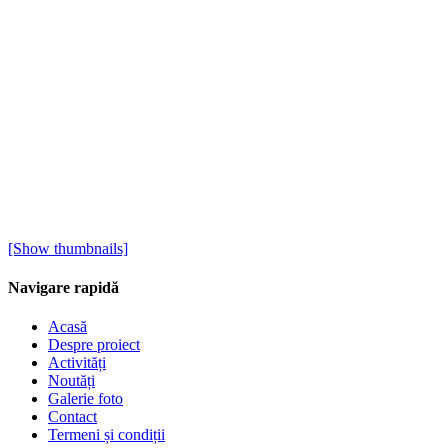
[Show thumbnails]
Navigare rapidă
Acasă
Despre proiect
Activități
Noutăți
Galerie foto
Contact
Termeni și condiții