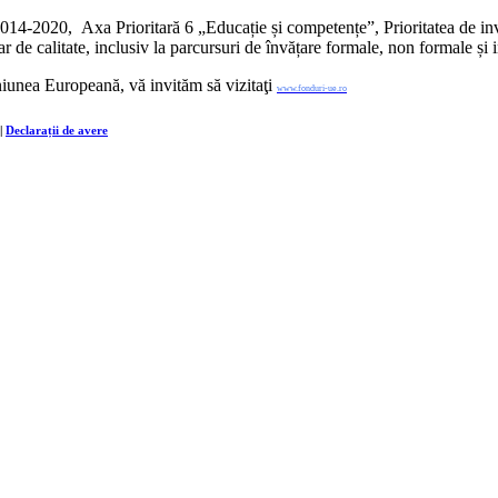
14-2020, Axa Prioritară 6 „Educație și competențe”, Prioritatea de inve
 de calitate, inclusiv la parcursuri de învățare formale, non formale și 
niunea Europeană, vă invităm să vizitaţi
www.fonduri-ue.ro
|
Declarații de avere