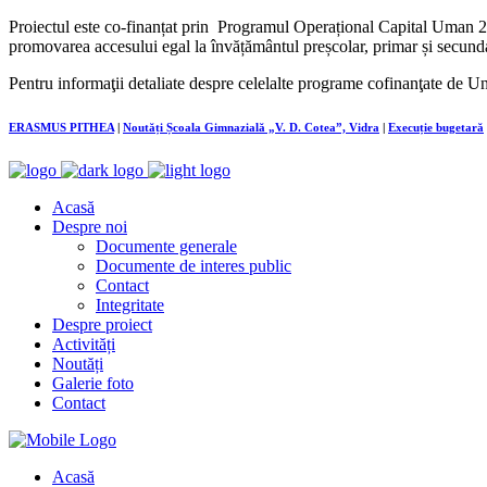
Proiectul este co-finanțat prin Programul Operațional Capital Uman 20
promovarea accesului egal la învățământul preșcolar, primar și secundar
Pentru informaţii detaliate despre celelalte programe cofinanţate de U
ERASMUS PITHEA
|
Noutăți Școala Gimnazială „V. D. Cotea”, Vidra
|
Execuție bugetară
Acasă
Despre noi
Documente generale
Documente de interes public
Contact
Integritate
Despre proiect
Activități
Noutăți
Galerie foto
Contact
Acasă