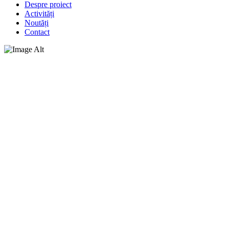
Despre proiect
Activități
Noutăți
Contact