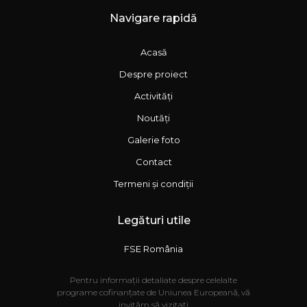
Navigare rapidă
Acasă
Despre proiect
Activități
Noutăți
Galerie foto
Contact
Termeni și condiții
Legături utile
FSE România
Pentru informații detaliate despre celelalte
programe cofinanțate de Uniunea Europeană, vă
invităm să vizitați