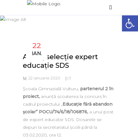
Anunț selecție expert
Deschide 
educație SDS
22
IAN.
Anunț selecție expert
educație SDS
22 ianuarie 2020
0
Școala Gimnazială Vulturu,
partenerul 2 în
proiect,
anunță scoaterea la concurs în
cadrul proiectului „
Educație fără abandon
școlar” POCU/74/6/18/106876,
a unui post
de expert educație SDS. Dosarele se
depun la secretariatul școlii până la
03.02.2020, ora 12.