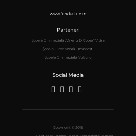
www.fonduri-ue.ro
Parteneri
Școala Gimnazială „Valeriu D. Cotea” Vidra
Școala Gimnazială Timboești
Școala Gimnazială Vulturu
Social Media
Copyright © 2018
Conţinutul acestui site nu reprezintă în mod