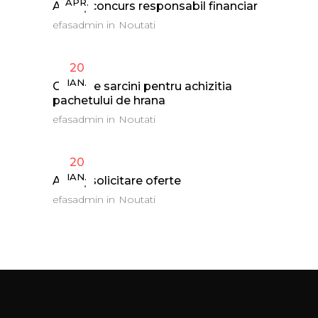
APR.
Anunț concurs responsabil financiar
efasadmin
in
Noutati
20
IAN.
Caiet de sarcini pentru achizitia
pachetului de hrana
efasadmin
in
Noutati
20
IAN.
Anunț solicitare oferte
efasadmin
in
Noutati