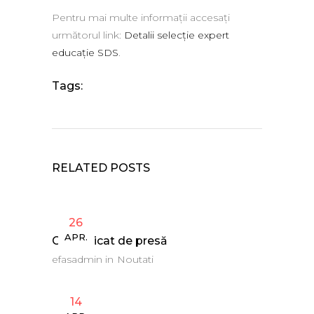
Pentru mai multe informații accesați
următorul link:
Detalii selecție expert
educație SDS
.
Tags:
RELATED POSTS
26
APR.
Comunicat de presă
efasadmin
in
Noutati
14